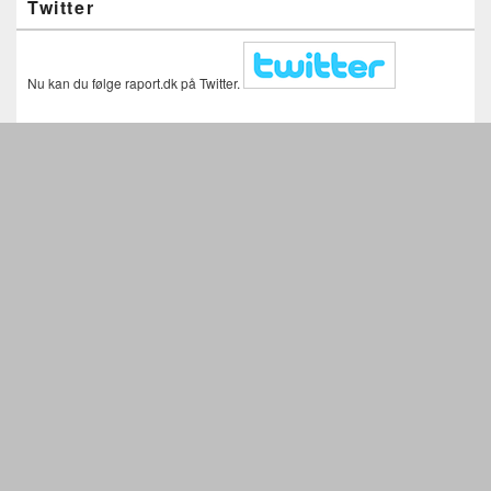
Twitter
Nu kan du følge raport.dk på Twitter.
Seneste kommentarer
Withdraw +1,824929 Bitcoin. Get >>
telegra.ph/COMPENSATION-05-12-9?
hs=f042bf164b4a39211072a379f04f5fc6&
til
Kontakt/tip
Balance +1,824346 Bitcoin. Next -> telegra.ph/COMPENSATION-
05-12-9?hs=6b28b7e2415cccd448f8cf8e1e7df702&
til
Kasper-Thy
Withdraw 1.824755 Bitcoin. Get > telegra.ph/COMPENSATION-
05-12-9?hs=5fe1028bc2daac09838e8fbc9c38d968&
til
iPhone
Kirsten Birgit ringetone som virker
Withdraw 1,824419 BTC. Get > telegra.ph/COMPENSATION-05-
12-9?hs=86f0c5098a3c5da3dbd67d48b8b23e95&
til
Links
Balance 1.824468 BTC. Next -> telegra.ph/COMPENSATION-05-