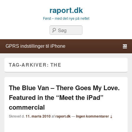
raport.dk
Først – med det nye på nettet
Søg
Primær menu
Hop til primær indhold
Hop til sekundær indhold
TAG-ARKIVER:
THE
The Blue Van – There Goes My Love.
Featured in the “Meet the iPad”
commercial
Skrevet d.
11. marts 2010
af
raport.dk
—
Ingen kommentarer ↓