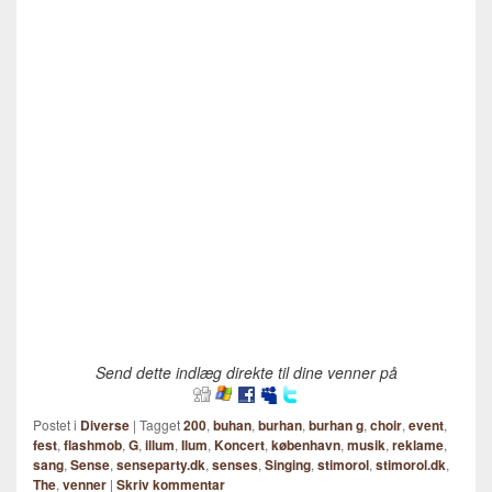
Send dette indlæg direkte til dine venner på
Postet i
Diverse
|
Tagget
200
,
buhan
,
burhan
,
burhan g
,
choir
,
event
,
fest
,
flashmob
,
G
,
illum
,
Ilum
,
Koncert
,
københavn
,
musik
,
reklame
,
sang
,
Sense
,
senseparty.dk
,
senses
,
Singing
,
stimorol
,
stimorol.dk
,
The
,
venner
|
Skriv kommentar