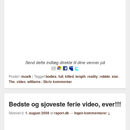
Send dette indlæg direkte til dine venner på
Postet i
musik
|
Tagget
bodies
,
full
,
killed
,
length
,
reality
,
robbie
,
star
,
The
,
video
,
williams
|
Skriv kommentar
Bedste og sjoveste ferie video, ever!!!
Skrevet d.
1. august 2009
af
raport.dk
—
Ingen kommentarer ↓