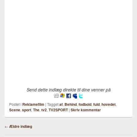
Send dette indlæg direkte til dine venner på
Postet i
Reklamefilm
|
Tagget
af
,
Behind
,
fodbold
,
fuld
,
hovedet
,
Scene
,
sport
,
The
,
tv2
,
TV2SPORT
|
Skriv kommentar
Indlægsnavigation
←
Ældre indlæg