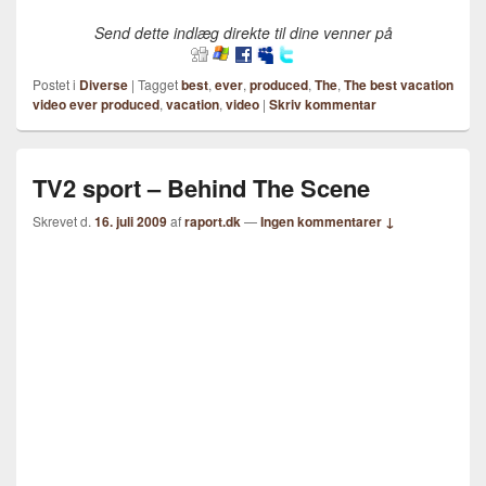
Send dette indlæg direkte til dine venner på
Postet i
Diverse
|
Tagget
best
,
ever
,
produced
,
The
,
The best vacation
video ever produced
,
vacation
,
video
|
Skriv kommentar
TV2 sport – Behind The Scene
Skrevet d.
16. juli 2009
af
raport.dk
—
Ingen kommentarer ↓