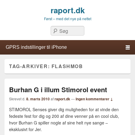
raport.dk
Først – med det nye på nettet
Søg
Primær menu
Hop til primær indhold
Hop til sekundær indhold
TAG-ARKIVER:
FLASHMOB
Burhan G i illum Stimorol event
Skrevet d.
8. marts 2010
af
raport.dk
—
Ingen kommentarer ↓
STIMOROL Senses giver dig muligheden for at vinde den
fedeste fest for dig og 200 af dine venner på en cool club,
hvor Burhan G spiller nogle af sine helt nye sange –
eksklusivt for Jer.