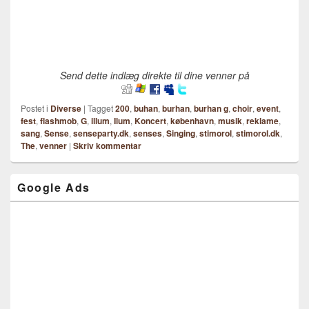
Send dette indlæg direkte til dine venner på
Postet i
Diverse
|
Tagget
200
,
buhan
,
burhan
,
burhan g
,
choir
,
event
,
fest
,
flashmob
,
G
,
illum
,
Ilum
,
Koncert
,
københavn
,
musik
,
reklame
,
sang
,
Sense
,
senseparty.dk
,
senses
,
Singing
,
stimorol
,
stimorol.dk
,
The
,
venner
|
Skriv kommentar
Google Ads