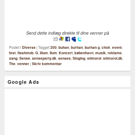
Send dette indlæg direkte til dine venner på
Postet i
Diverse
|
Tagget
200
,
buhan
,
burhan
,
burhan g
,
choir
,
event
,
fest
,
flashmob
,
G
,
illum
,
Ilum
,
Koncert
,
københavn
,
musik
,
reklame
,
sang
,
Sense
,
senseparty.dk
,
senses
,
Singing
,
stimorol
,
stimorol.dk
,
The
,
venner
|
Skriv kommentar
Google Ads