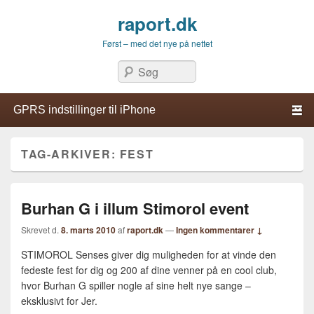
raport.dk
Først – med det nye på nettet
Søg
Primær menu
Hop til primær indhold
Hop til sekundær indhold
TAG-ARKIVER:
FEST
Burhan G i illum Stimorol event
Skrevet d.
8. marts 2010
af
raport.dk
—
Ingen kommentarer ↓
STIMOROL Senses giver dig muligheden for at vinde den
fedeste fest for dig og 200 af dine venner på en cool club,
hvor Burhan G spiller nogle af sine helt nye sange –
eksklusivt for Jer.