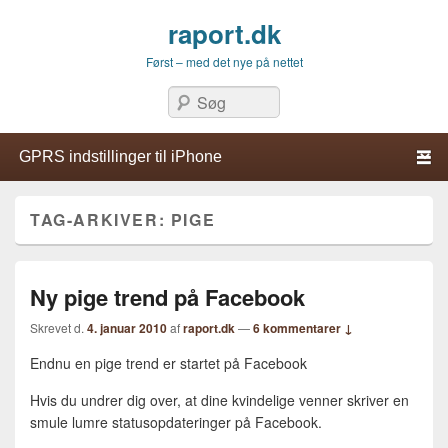
raport.dk
Først – med det nye på nettet
Søg
Primær menu
Hop til primær indhold
Hop til sekundær indhold
TAG-ARKIVER:
PIGE
Ny pige trend på Facebook
Skrevet d.
4. januar 2010
af
raport.dk
—
6 kommentarer ↓
Endnu en pige trend er startet på Facebook
Hvis du undrer dig over, at dine kvindelige venner skriver en
smule lumre statusopdateringer på Facebook.