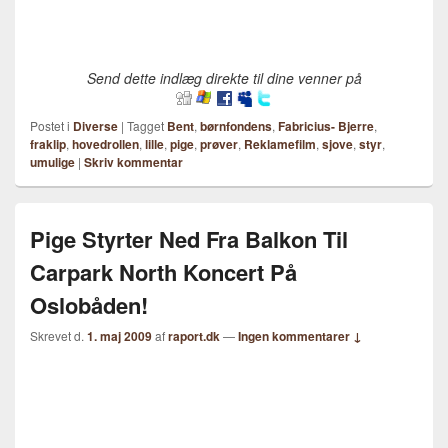
Send dette indlæg direkte til dine venner på
Postet i
Diverse
|
Tagget
Bent
,
børnfondens
,
Fabricius- Bjerre
,
fraklip
,
hovedrollen
,
lille
,
pige
,
prøver
,
Reklamefilm
,
sjove
,
styr
,
umulige
|
Skriv kommentar
Pige Styrter Ned Fra Balkon Til
Carpark North Koncert På
Oslobåden!
Skrevet d.
1. maj 2009
af
raport.dk
—
Ingen kommentarer ↓