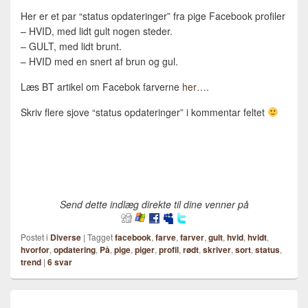
Her er et par “status opdateringer” fra pige Facebook profiler
– HVID, med lidt gult nogen steder.
– GULT, med lidt brunt.
– HVID med en snert af brun og gul.
Læs BT artikel om Facebok farverne
her….
Skriv flere sjove “status opdateringer” i kommentar feltet
Send dette indlæg direkte til dine venner på
Postet i
Diverse
|
Tagget
facebook
,
farve
,
farver
,
gult
,
hvid
,
hvidt
,
hvorfor
,
opdatering
,
På
,
pige
,
piger
,
profil
,
rødt
,
skriver
,
sort
,
status
,
trend
|
6
svar