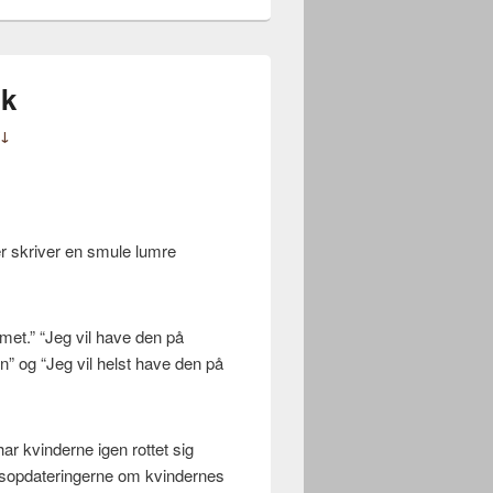
ok
 ↓
er skriver en smule lumre
mmet.” “Jeg vil have den på
n” og “Jeg vil helst have den på
r kvinderne igen rottet sig
usopdateringerne om kvindernes