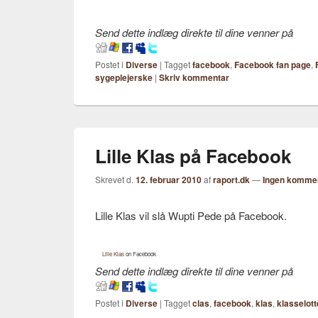
Send dette indlæg direkte til dine venner på
Postet i
Diverse
|
Tagget
facebook
,
Facebook fan page
,
sygeplejerske
|
Skriv kommentar
Lille Klas på Facebook
Skrevet d.
12. februar 2010
af
raport.dk
—
Ingen komme
Lille Klas vil slå Wupti Pede på Facebook.
Lille Klas
on Facebook
Send dette indlæg direkte til dine venner på
Postet i
Diverse
|
Tagget
clas
,
facebook
,
klas
,
klasselott