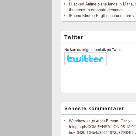
Hijacked Airline plane lands in Malta,
threatens to detonate grenades
iPhone Kirsten Birgit ringetone som vi
Twitter
Nu kan du følge raport.dk på Twitter.
Seneste kommentarer
Withdraw +1,824929 Bitcoin. Get >>
telegra.ph/COMPENSATION-05-12-9?
hs=f042bf164b4a39211072a379f04f5f