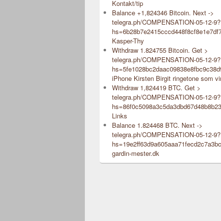
Kontakt/tip
Balance +1,824346 Bitcoin. Next ->
telegra.ph/COMPENSATION-05-12-9?
hs=6b28b7e2415cccd448f8cf8e1e7df
Kasper-Thy
Withdraw 1.824755 Bitcoin. Get >
telegra.ph/COMPENSATION-05-12-9?
hs=5fe1028bc2daac09838e8fbc9c38
iPhone Kirsten Birgit ringetone som vi
Withdraw 1,824419 BTC. Get >
telegra.ph/COMPENSATION-05-12-9?
hs=86f0c5098a3c5da3dbd67d48b8b2
Links
Balance 1.824468 BTC. Next ->
telegra.ph/COMPENSATION-05-12-9?
hs=19e2ff63d9a605aaa71fecd2c7a3b
gardin-mester.dk