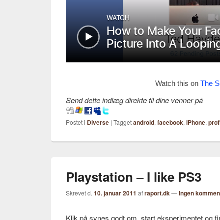
Watch this on
The S
Send dette indlæg direkte til dine venner på
Postet i
Diverse
|
Tagget
android
,
facebook
,
iPhone
,
prof
Playstation – I like PS3
Skrevet d.
10. januar 2011
af
raport.dk
—
Ingen kommen
Klik på synes godt om, start eksperimentet og fi