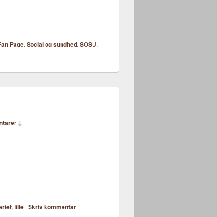
Fan Page
,
Social og sundhed
,
SOSU
,
ntarer ↓
eriet
,
lille
|
Skriv kommentar