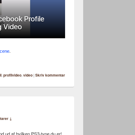
cene
.
il
,
profilvideo
,
video
|
Skriv kommentar
tarer ↓
nd ud af hvilken PS3-type du er!