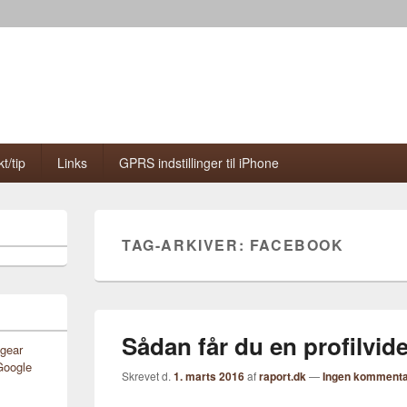
t/tip
Links
GPRS indstillinger til iPhone
TAG-ARKIVER:
FACEBOOK
Sådan får du en profilvi
gear
Google
Skrevet d.
1. marts 2016
af
raport.dk
—
Ingen kommenta