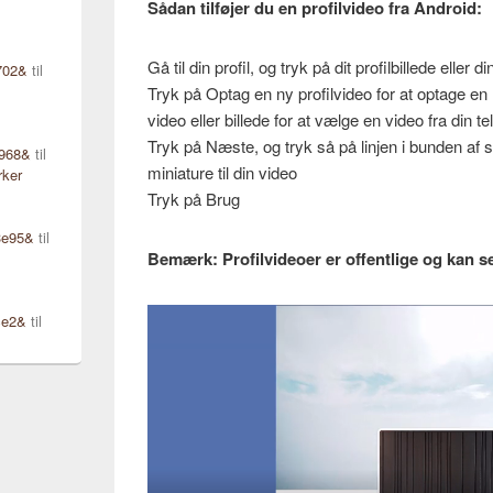
Sådan tilføjer du en profilvideo fra Android:
Gå til din profil, og tryk på dit profilbillede eller d
702&
til
Tryk på Optag en ny profilvideo for at optage en 
video eller billede for at vælge en video fra din te
Tryk på Næste, og tryk så på linjen i bunden af
d968&
til
miniature til din video
rker
Tryk på Brug
3e95&
til
Bemærk: Profilvideoer er offentlige og kan ses
ce2&
til