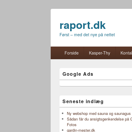
raport.dk
Først – med det nye på nettet
Primær menu
Hop til primær indhold
Hop til sekundær indhold
Forside
Kasper-Thy
Kontak
Google Ads
Seneste indlæg
Ny webshop med sauna og saunagus 
Sådan får du ansigtsgenkendelse på 
Fotos
gardin-mester.dk