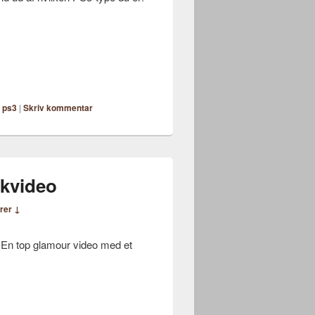
,
ps3
|
Skriv kommentar
kvideo
rer ↓
. En top glamour video med et