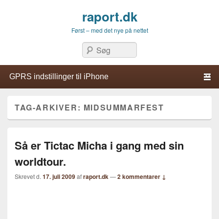
raport.dk
Først – med det nye på nettet
Søg
Primær menu
Hop til primær indhold
Hop til sekundær indhold
TAG-ARKIVER:
MIDSUMMARFEST
Så er Tictac Micha i gang med sin
worldtour.
Skrevet d.
17. juli 2009
af
raport.dk
—
2 kommentarer ↓