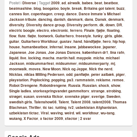
Postet i
Diverse
|
Tagget
2009
,
ad
,
airwalk
,
babes
,
beat
,
beatbox
,
beatmashine
,
blog
,
boogaloo
,
boyle
,
break
,
Britains got talent
,
buzz
,
cannes lion
,
copenhagen
,
creep
,
dance
,
Dance Inmate´s Michael
Jackson tribute
,
dancing
,
danish
,
danmark
,
dans
,
Dansk
,
denmark
,
diversity
,
Diversity dance group
,
Diversity perform
,
dk
,
down
,
DR
,
electric boogie
,
electro
,
electronic
,
ferrero
,
Finale
,
fjøjte
,
floating
,
flow
,
flute
,
fløjte
,
footwork. Guitarhero
,
freestyle
,
funky
,
girls
,
glide
,
guitar
,
Guitarhero Worldtour
,
gustav
,
hand
,
håndfjøjte
,
hero
,
hip hop
,
house
,
humanbeatbox
,
infernal
,
insane
,
jabbawockee
,
japaner
,
Japanese
,
Joe Jonas
,
Joe Jonas Dances
,
københavn dr1
,
lina rafn
,
liquid
,
live
,
locking
,
macha
,
martin hall
,
maypole
,
micha
,
michael
Jackson
,
midsummarfest
,
midsummer
,
midsummerparty
,
mj
,
moonwalk
,
moves
,
New Moon
,
Nick og Jeppe
,
Nick the nerd
,
Nicklas
,
niklas Milling Pedersen
,
odd
,
panfløjte
,
peter aalbæk
,
piger
,
playstation
,
Poplocking
,
popping
,
ps3
,
rammstein
,
reklame
,
remee
,
Robot Drengene
,
Robotdrengene
,
Russia
,
Russian
,
shock
,
show
,
Single ladies
,
storkespringvandet gammeltorv
,
strange
,
strobing
,
strøget
,
susan
,
svenska flickor
,
svenske piger
,
sverige
,
Sweden
,
swedish girls
,
Talenshow08
,
Talent
,
Talent 2008
,
talent2008
,
Thomas
Blachman
,
Thriller
,
tic tac
,
tutting
,
tv2
,
usbekistan Afghanistan
,
uzbekistan tictac
,
Viral
,
waving
,
weird
,
wii
,
worldtour
,
wu-tang
,
wutang
,
X Factor
,
x factor 2009
,
xfactor
|
2
svar
Google Ads