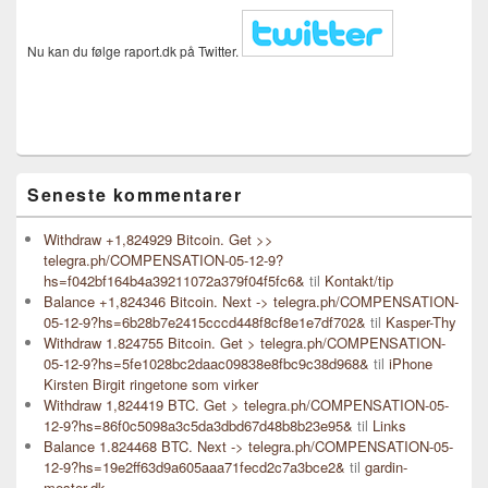
Nu kan du følge raport.dk på Twitter.
Seneste kommentarer
Withdraw +1,824929 Bitcoin. Get >>
telegra.ph/COMPENSATION-05-12-9?
hs=f042bf164b4a39211072a379f04f5fc6&
til
Kontakt/tip
Balance +1,824346 Bitcoin. Next -> telegra.ph/COMPENSATION-
05-12-9?hs=6b28b7e2415cccd448f8cf8e1e7df702&
til
Kasper-Thy
Withdraw 1.824755 Bitcoin. Get > telegra.ph/COMPENSATION-
05-12-9?hs=5fe1028bc2daac09838e8fbc9c38d968&
til
iPhone
Kirsten Birgit ringetone som virker
Withdraw 1,824419 BTC. Get > telegra.ph/COMPENSATION-05-
12-9?hs=86f0c5098a3c5da3dbd67d48b8b23e95&
til
Links
Balance 1.824468 BTC. Next -> telegra.ph/COMPENSATION-05-
12-9?hs=19e2ff63d9a605aaa71fecd2c7a3bce2&
til
gardin-
mester.dk