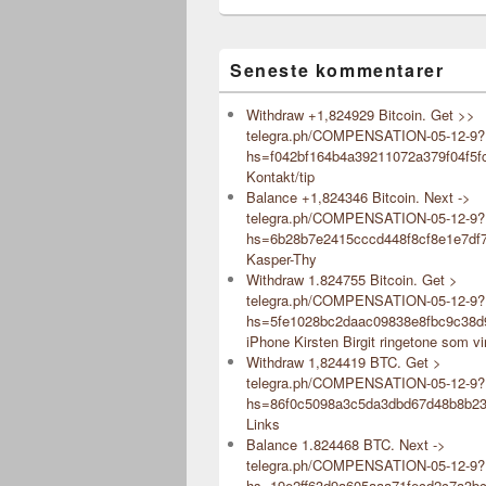
Seneste kommentarer
Withdraw +1,824929 Bitcoin. Get >>
telegra.ph/COMPENSATION-05-12-9?
hs=f042bf164b4a39211072a379f04f5f
Kontakt/tip
Balance +1,824346 Bitcoin. Next ->
telegra.ph/COMPENSATION-05-12-9?
hs=6b28b7e2415cccd448f8cf8e1e7df
Kasper-Thy
Withdraw 1.824755 Bitcoin. Get >
telegra.ph/COMPENSATION-05-12-9?
hs=5fe1028bc2daac09838e8fbc9c38
iPhone Kirsten Birgit ringetone som vi
Withdraw 1,824419 BTC. Get >
telegra.ph/COMPENSATION-05-12-9?
hs=86f0c5098a3c5da3dbd67d48b8b2
Links
Balance 1.824468 BTC. Next ->
telegra.ph/COMPENSATION-05-12-9?
hs=19e2ff63d9a605aaa71fecd2c7a3b