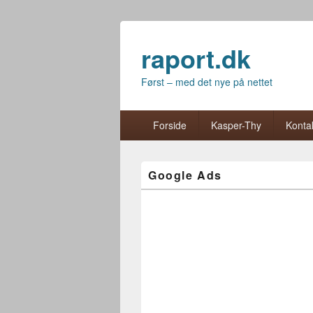
raport.dk
Først – med det nye på nettet
Primær menu
Hop til primær indhold
Hop til sekundær indhold
Forside
Kasper-Thy
Kontak
Google Ads