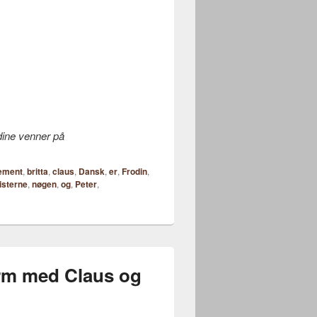
 dine venner på
ement
,
britta
,
claus
,
Dansk
,
er
,
Frodin
,
isterne
,
nøgen
,
og
,
Peter
,
rm med Claus og