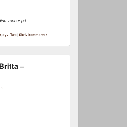
 dine venner på
t
,
syv
,
Two
|
Skriv kommentar
ritta –
 ↓