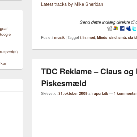
Latest tracks by Mike Sheridan
Send dette indlæg direkte til
gear
Google
Postet i
musik
|
Tagget
i
,
In
,
med
,
Minds
,
sind
,
små. skrid
 suspect(s)
rker
TDC Reklame – Claus og B
Piskesmæld
Skrevet d.
31. oktober 2009
af
raport.dk
—
1 kommentar