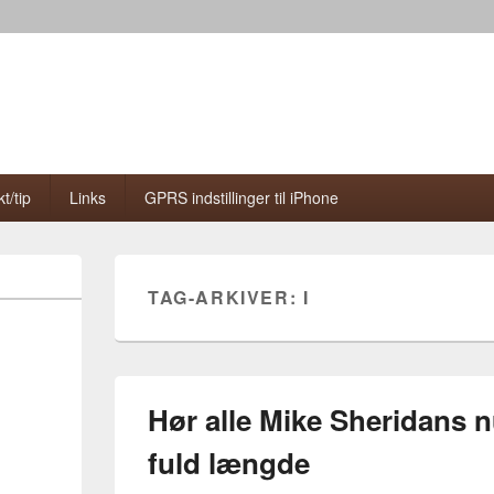
t/tip
Links
GPRS indstillinger til iPhone
TAG-ARKIVER:
I
Hør alle Mike Sheridans 
fuld længde