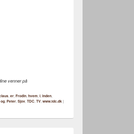
 dine venner på
claus
,
er
,
Frodin
,
hvem
,
i
,
inden
,
,
og
,
Peter
,
Sjov
,
TDC
,
TV
,
www.tdc.dk
|