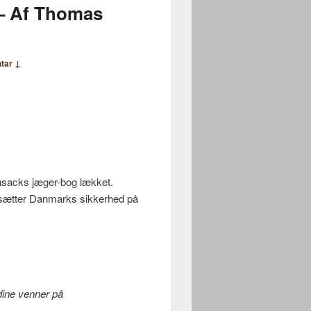
 – Af Thomas
tar ↓
hsacks jæger-bog lækket.
en sætter Danmarks sikkerhed på
 dine venner på