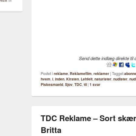
Send dette indlæg direkte til
Postet i
reklame
,
Reklamefilm
,
reklamer
|
Tagget
abonn
hvem
,
i
,
inden
,
Kirsten
,
Lehfelt
,
naturister
,
nudister
,
nud
Piskesmaeld
,
Sjov
,
TDC
,
til
|
1
svar
TDC Reklame – Sort skæ
Britta