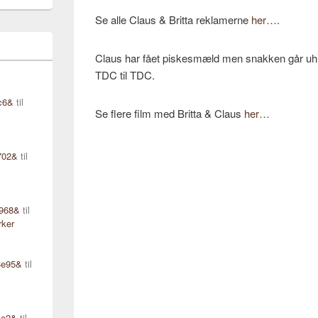
Se alle Claus & Britta reklamerne
her….
Claus har fået piskesmæld men snakken går uhin
TDC til TDC.
c6&
til
Se flere film med Britta & Claus
her…
702&
til
d968&
til
rker
3e95&
til
ce2&
til