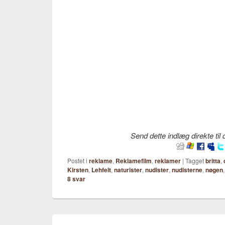
Send dette indlæg direkte til
Postet i
reklame
,
Reklamefilm
,
reklamer
|
Tagget
britta
,
Kirsten
,
Lehfelt
,
naturister
,
nudister
,
nudisterne
,
nøgen
8
svar