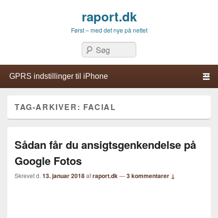
raport.dk
Først – med det nye på nettet
Søg
Primær menu
Hop til primær indhold
Hop til sekundær indhold
TAG-ARKIVER:
FACIAL
Sådan får du ansigtsgenkendelse på
Google Fotos
Skrevet d.
13. januar 2018
af
raport.dk
—
3 kommentarer ↓