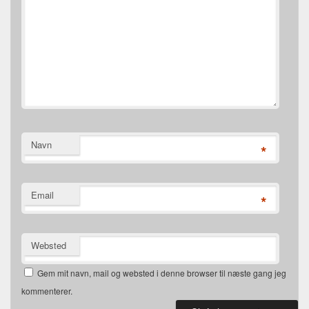
Navn
*
Email
*
Websted
Gem mit navn, mail og websted i denne browser til næste gang jeg
kommenterer.