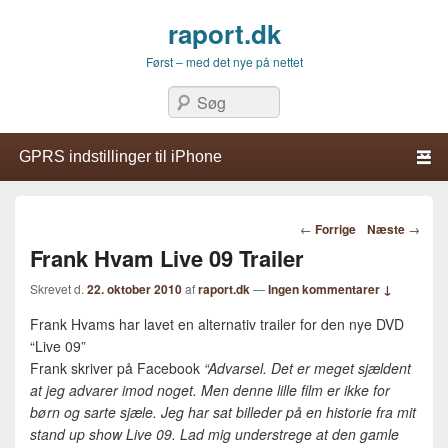
raport.dk
Først – med det nye på nettet
Søg
Primær menu
Hop til primær indhold
Hop til sekundær indhold
Indlægsnavigation
←
Forrige
Næste
→
Frank Hvam Live 09 Trailer
Skrevet d.
22. oktober 2010
af
raport.dk
—
Ingen kommentarer ↓
Frank Hvams har lavet en alternativ trailer for den nye DVD
“Live 09”
Frank skriver på Facebook
“Advarsel. Det er meget sjældent
at jeg advarer imod noget. Men denne lille film er ikke for
børn og sarte sjæle. Jeg har sat billeder på en historie fra mit
stand up show Live 09. Lad mig understrege at den gamle