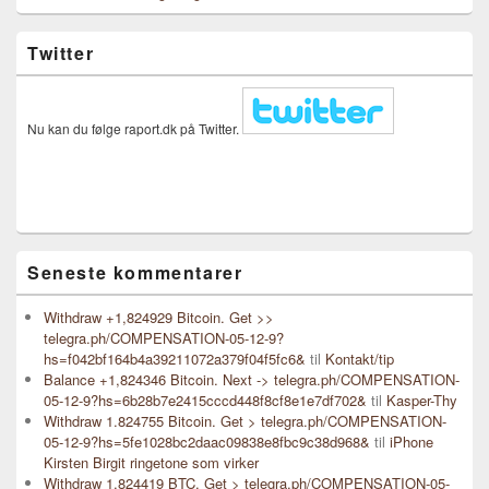
Twitter
Nu kan du følge raport.dk på Twitter.
Seneste kommentarer
Withdraw +1,824929 Bitcoin. Get >>
telegra.ph/COMPENSATION-05-12-9?
hs=f042bf164b4a39211072a379f04f5fc6&
til
Kontakt/tip
Balance +1,824346 Bitcoin. Next -> telegra.ph/COMPENSATION-
05-12-9?hs=6b28b7e2415cccd448f8cf8e1e7df702&
til
Kasper-Thy
Withdraw 1.824755 Bitcoin. Get > telegra.ph/COMPENSATION-
05-12-9?hs=5fe1028bc2daac09838e8fbc9c38d968&
til
iPhone
Kirsten Birgit ringetone som virker
Withdraw 1,824419 BTC. Get > telegra.ph/COMPENSATION-05-