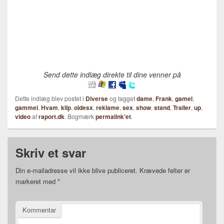
Send dette indlæg direkte til dine venner på
Dette indlæg blev postet i
Diverse
og tagget
dame
,
Frank
,
gamel
,
gammel
,
Hvam
,
klip
,
oldesx
,
reklame
,
sex
,
show
,
stand
,
Trailer
,
up
,
video
af
raport.dk
. Bogmærk
permalink'et
.
Skriv et svar
Din e-mailadresse vil ikke blive publiceret.
Krævede felter er
markeret med
*
Kommentar