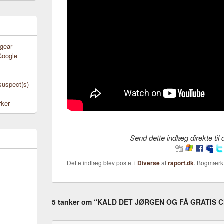
gear
Google
 suspect(s)
rker
Send dette indlæg direkte til
Dette indlæg blev postet i
Diverse
af
raport.dk
. Bogmær
5 tanker om “
KALD DET JØRGEN OG FÅ GRATIS C