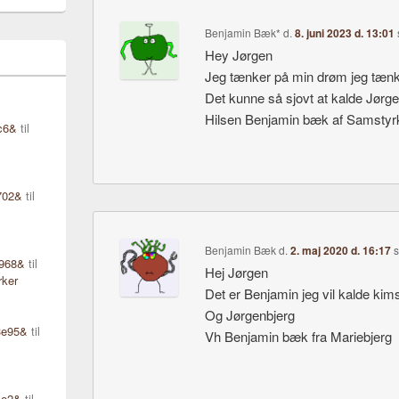
Benjamin Bæk*
d.
8. juni 2023 d. 13:01
Hey Jørgen
Jeg tænker på min drøm jeg tænk
Det kunne så sjovt at kalde Jør
Hilsen Benjamin bæk af Samstyrk
c6&
til
702&
til
Benjamin Bæk
d.
2. maj 2020 d. 16:17
d968&
til
Hej Jørgen
rker
Det er Benjamin jeg vil kalde kims
Og Jørgenbjerg
3e95&
til
Vh Benjamin bæk fra Mariebjerg
ce2&
til