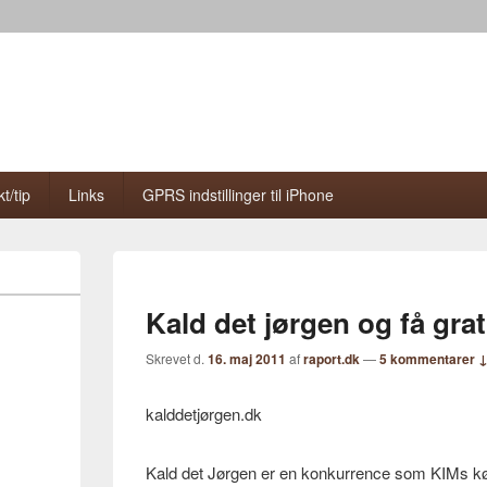
t/tip
Links
GPRS indstillinger til iPhone
Kald det jørgen og få grat
Skrevet d.
16. maj 2011
af
raport.dk
—
5 kommentarer 
kalddetjørgen.dk
Kald det Jørgen er en konkurrence som KIMs kører