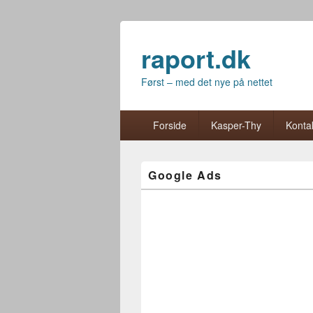
raport.dk
Først – med det nye på nettet
Primær menu
Hop til primær indhold
Hop til sekundær indhold
Forside
Kasper-Thy
Kontak
Google Ads