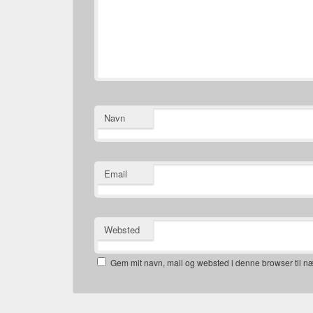
Navn
Email
Websted
Gem mit navn, mail og websted i denne browser til 