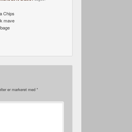
ha Chips
nk mave
ilbage
lter er markeret med
*