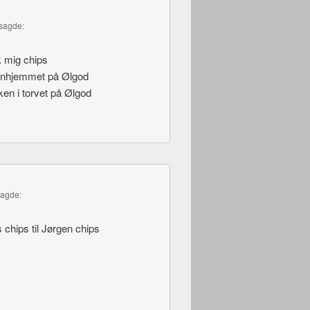
sagde:
 mig chips
genhjemmet på Ølgod
en i torvet på Ølgod
sagde:
 chips til Jørgen chips