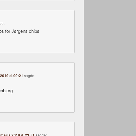
de:
ps for Jørgens chips
2019 d. 09:21
sagde:
enbjerg
 marts 2019 d. 23:51
sagde: